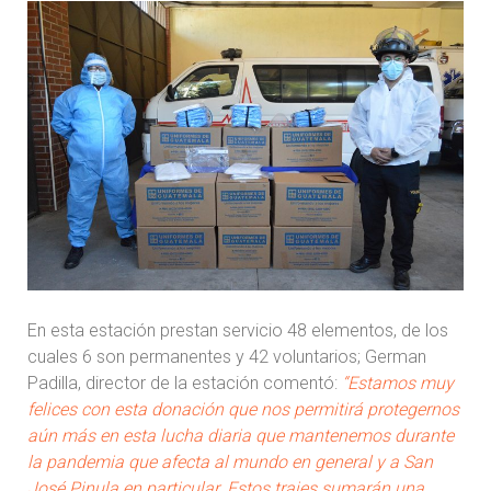
En esta estación prestan servicio 48 elementos, de los
cuales 6 son permanentes y 42 voluntarios; German
Padilla, director de la estación comentó:
“Estamos muy
felices con esta donación que nos permitirá protegernos
aún más en esta lucha diaria que mantenemos durante
la pandemia que afecta al mundo en general y a San
José Pinula en particular. Estos trajes sumarán una