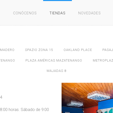
O
CONÓCENOS
TIENDAS
NOVEDADES
A MADERO
SPAZIO ZONA 15
OAKLAND PLACE
PASA
LTENANGO
PLAZA AMÉRICAS MAZATENANGO
METROPLAZ
MAJADAS 8
 4
 18:00 horas. Sábado de 9:00