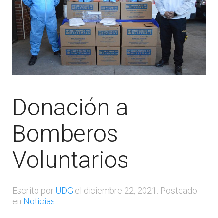
Donación a
Bomberos
Voluntarios
Escrito por
UDG
el
diciembre 22, 2021
. Posteado
en
Noticias