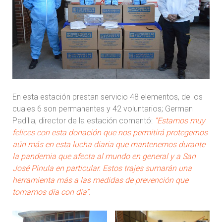
En esta estación prestan servicio 48 elementos, de los
cuales 6 son permanentes y 42 voluntarios; German
Padilla, director de la estación comentó:
“Estamos muy
felices con esta donación que nos permitirá protegernos
aún más en esta lucha diaria que mantenemos durante
la pandemia que afecta al mundo en general y a San
José Pinula en particular. Estos trajes sumarán una
herramienta más a las medidas de prevención que
tomamos día con día”.