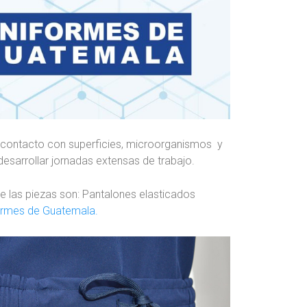
a contacto con superficies, microorganismos y
esarrollar jornadas extensas de trabajo.
de las piezas son: Pantalones elasticados
ormes de Guatemala.