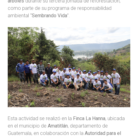
árboles
durante su tercera jornada de reforestación,
como parte de su programa de responsabilidad
ambiental “
Sembrando Vida
”.
Esta actividad se realizó en la
Finca La Hanna
, ubicada
en el municipio de
Amatitlán
, departamento de
Guatemala, en colaboración con la
Autoridad para el