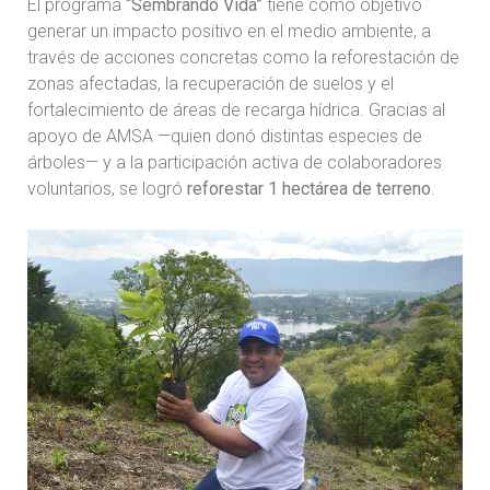
El programa
“Sembrando Vida”
tiene como objetivo
generar un impacto positivo en el medio ambiente, a
través de acciones concretas como la reforestación de
zonas afectadas, la recuperación de suelos y el
fortalecimiento de áreas de recarga hídrica. Gracias al
apoyo de AMSA —quien donó distintas especies de
árboles— y a la participación activa de colaboradores
voluntarios, se logró
reforestar 1 hectárea de terreno
.