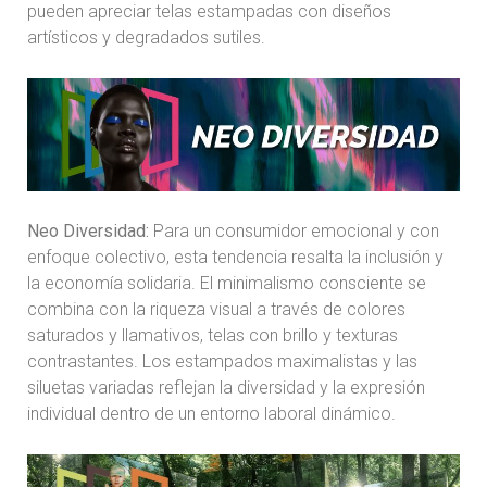
pueden apreciar telas estampadas con diseños
artísticos y degradados sutiles.
Neo Diversidad:
Para un consumidor emocional y con
enfoque colectivo, esta tendencia resalta la inclusión y
la economía solidaria. El minimalismo consciente se
combina con la riqueza visual a través de colores
saturados y llamativos, telas con brillo y texturas
contrastantes. Los estampados maximalistas y las
siluetas variadas reflejan la diversidad y la expresión
individual dentro de un entorno laboral dinámico.