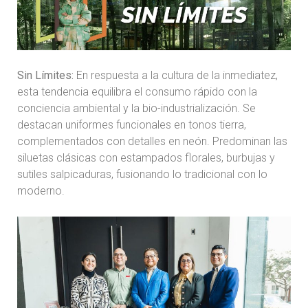
Sin Límites:
En respuesta a la cultura de la inmediatez,
esta tendencia equilibra el consumo rápido con la
conciencia ambiental y la bio-industrialización. Se
destacan uniformes funcionales en tonos tierra,
complementados con detalles en neón. Predominan las
siluetas clásicas con estampados florales, burbujas y
sutiles salpicaduras, fusionando lo tradicional con lo
moderno.