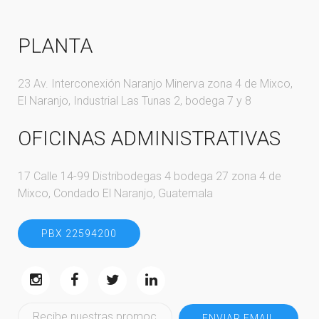
PLANTA
23 Av. Interconexión Naranjo Minerva zona 4 de Mixco,
El Naranjo, Industrial Las Tunas 2, bodega 7 y 8
OFICINAS ADMINISTRATIVAS
17 Calle 14-99 Distribodegas 4 bodega 27 zona 4 de
Mixco, Condado El Naranjo, Guatemala
PBX 22594200
ENVIAR EMAIL