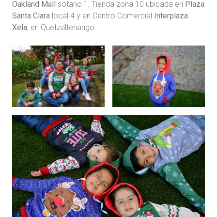
Oakland Mall
sótano 1, Tienda zona 10 ubicada en
Plaza
Santa Clara
local 4 y en Centro Comercial
Interplaza
Xela
, en Quetzaltenango.