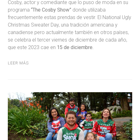
Cosby, actor y comediante que lo puso de moda en su
programa
“The Cosby Show”
donde utilizaba
frecuentemente estas prendas de vestir. El National Ugly
Christmas Sweater Day, una tradición americana y
canadiense pero actualmente también en otros países,
se celebra el tercer viernes de diciembre de cada año,
que este 2023 cae en
15 de diciembre.
LEER MÁS