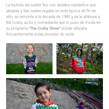
La historia del suéter feo con detalles navideños que
abuelas y tías suelen regalar en esta época de fin de
año, se remonta a la década de 1980 y se le atribuye a
Bill Cosby, actor y comediante que lo puso de moda en
su programa
“The Cosby Show”
donde utilizaba
frecuentemente estas prendas de vestir.