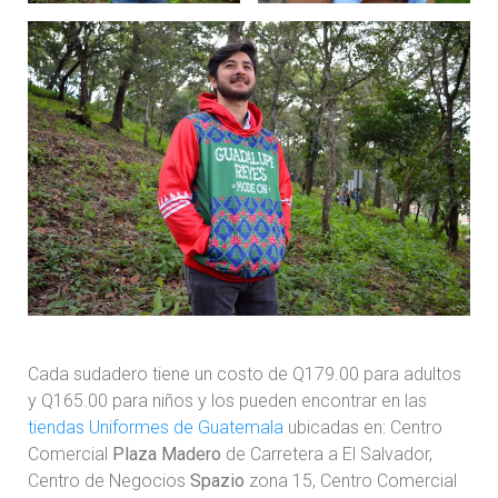
Cada sudadero tiene un costo de Q179.00 para adultos
y Q165.00 para niños y los pueden encontrar en las
tiendas Uniformes de Guatemala
ubicadas en: Centro
Comercial
Plaza Madero
de Carretera a El Salvador,
Centro de Negocios
Spazio
zona 15, Centro Comercial