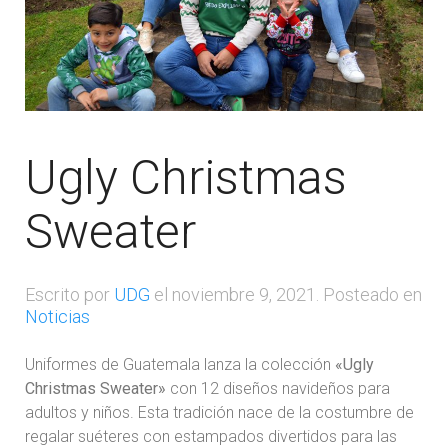
Ugly Christmas
Sweater
Escrito por
UDG
el
noviembre 9, 2021
. Posteado en
Noticias
Uniformes de Guatemala lanza la colección
«Ugly
Christmas Sweater»
con 12 diseños navideños para
adultos y niños. Esta tradición nace de la costumbre de
regalar suéteres con estampados divertidos para las