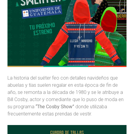
La historia del suéter feo con detalles navideños que
abuelas y tías suelen regalar en esta época de fin de
año, se remonta a la década de 1980 y se le atribuye a
Bill Cosby, actor y comediante que lo puso de moda en
su programa
“The Cosby Show”
donde utilizaba
frecuentemente estas prendas de vestir.