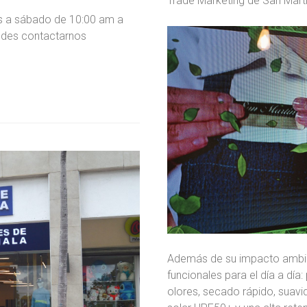
Trade Marketing de San Martí
es a sábado de 10:00 am a
edes contactarnos
Además de su impacto ambient
funcionales para el día a día
olores, secado rápido, suavi