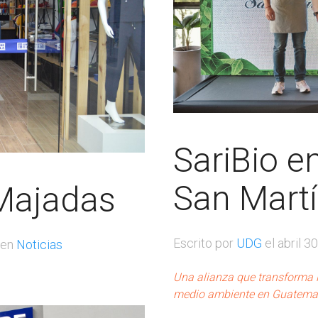
SariBio e
San Mart
Majadas
Escrito por
UDG
el
abril 3
 en
Noticias
Una alianza que transforma la
medio ambiente en Guatema