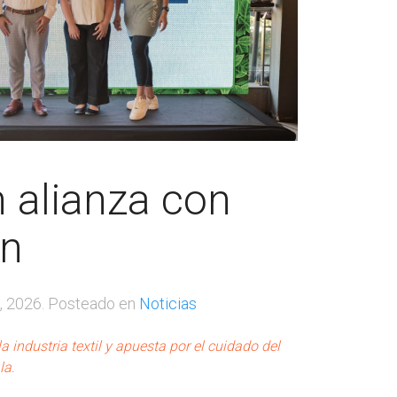
n alianza con
ín
0, 2026
. Posteado en
Noticias
 industria textil y apuesta por el cuidado del
la
.