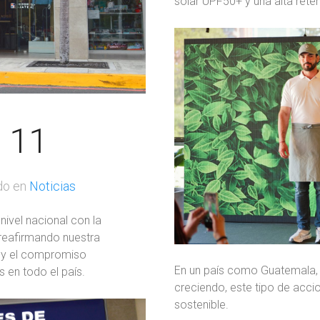
solar UPF50+ y una alta rete
 11
do en
Noticias
ivel nacional con la
 reafirmando nuestra
e y el compromiso
En un país como Guatemala, 
 en todo el país.
creciendo, este tipo de acc
sostenible.