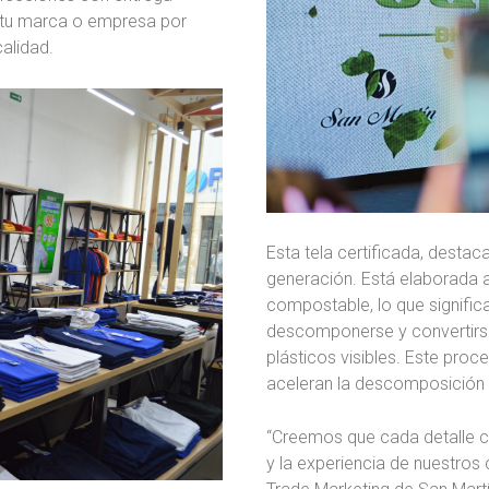
e tu marca o empresa por
alidad.
Esta tela certificada, destac
generación. Está elaborada a
compostable, lo que significa 
descomponerse y convertirse 
plásticos visibles. Este proc
aceleran la descomposición d
“Creemos que cada detalle c
y la experiencia de nuestros