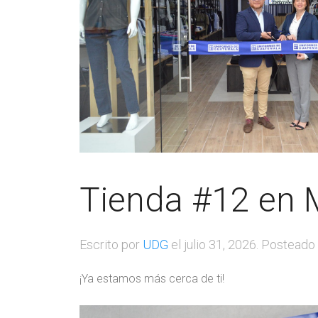
Tienda #12 en 
Escrito por
UDG
el
julio 31, 2026
. Posteado
¡Ya estamos más cerca de ti!