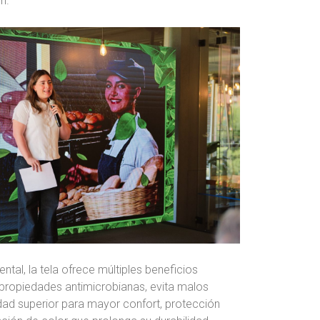
n.
al, la tela ofrece múltiples beneficios
: propiedades antimicrobianas, evita malos
dad superior para mayor confort, protección