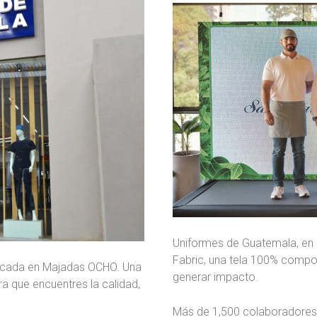
Uniformes de Guatemala, en 
Fabric, una tela 100% compost
bicada en Majadas OCHO. Una
generar impacto.
ra que encuentres la calidad,
Más de 1,500 colaboradores 