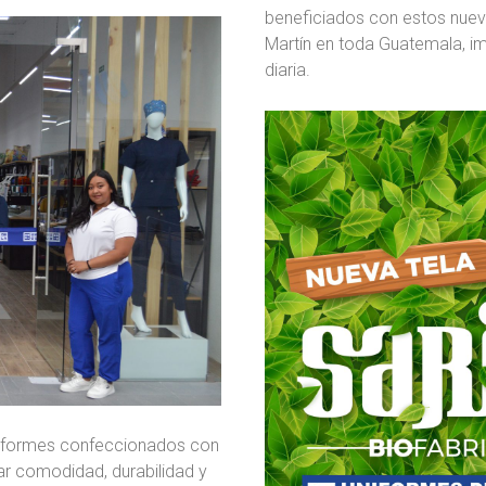
beneficiados con estos nuev
Martín en toda Guatemala, i
diaria.
uniformes confeccionados con
ar comodidad, durabilidad y