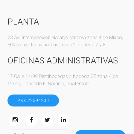
PLANTA
23 Av. Interconexión Naranjo Minerva zona 4 de Mixco,
El Naranjo, Industrial Las Tunas 2, bodega 7 y 8
OFICINAS ADMINISTRATIVAS
17 Calle 14-99 Distribodegas 4 bodega 27 zona 4 de
Mixco, Condado El Naranjo, Guatemala
PBX 22594200