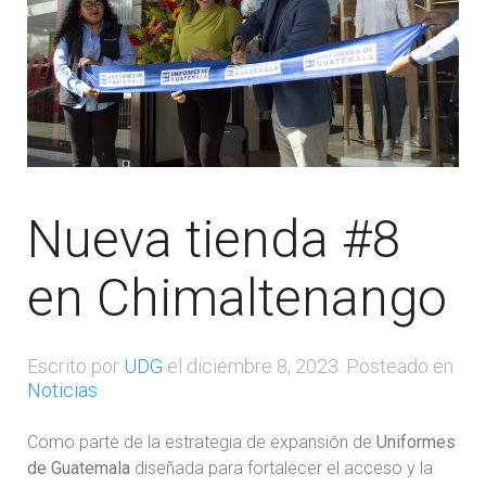
Nueva tienda #8
en Chimaltenango
Escrito por
UDG
el
diciembre 8, 2023
. Posteado en
Noticias
Como parte de la estrategia de expansión de
Uniformes
de Guatemala
diseñada para fortalecer el acceso y la