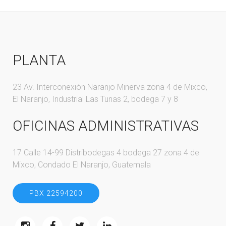
PLANTA
23 Av. Interconexión Naranjo Minerva zona 4 de Mixco,
El Naranjo, Industrial Las Tunas 2, bodega 7 y 8
OFICINAS ADMINISTRATIVAS
17 Calle 14-99 Distribodegas 4 bodega 27 zona 4 de
Mixco, Condado El Naranjo, Guatemala
PBX 22594200